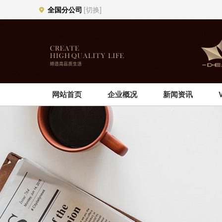
全国分公司
[切换]
网站首页
企业概况
新闻资讯