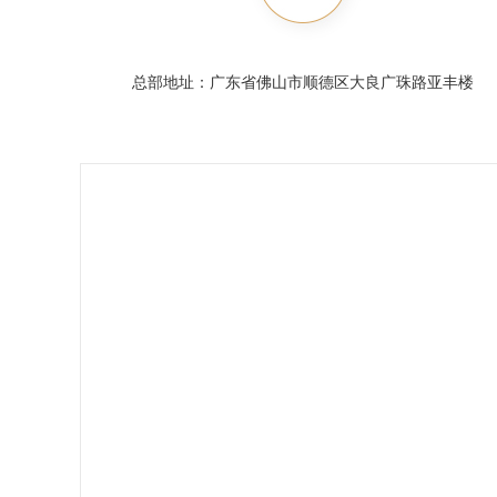
总部地址：广东省佛山市顺德区大良广珠路亚丰楼