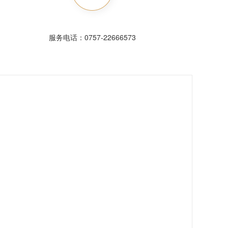
服务电话：0757-22666573