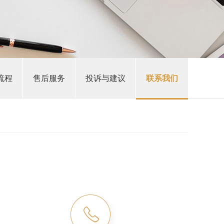
流程
售后服务
投诉与建议
联系我们